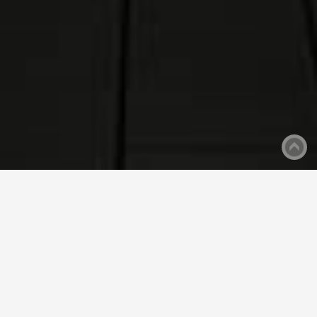
PRODUKTE
COATING ADDITIVE
LICHTSTREUMITTEL
Kontrollierte Lichtbrechung, opake
Einstellung und gute Abdeckung sind
Anforderungen an Ihre Beschich­tungen
beim Thema Lichtstreuung.